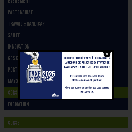
EVÉNEMENT
PARTENARIAT
TRAVAIL & HANDICAP
SANTÉ
INNOVATION
GCS CRCSI
PORTRAIT
MAYOTTE
CORSE
FORMATION
CORSE