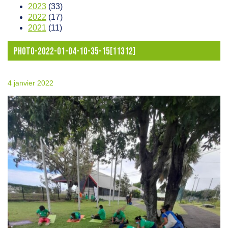
2023
(33)
2022
(17)
2021
(11)
PHOTO-2022-01-04-10-35-15[11312]
4 janvier 2022