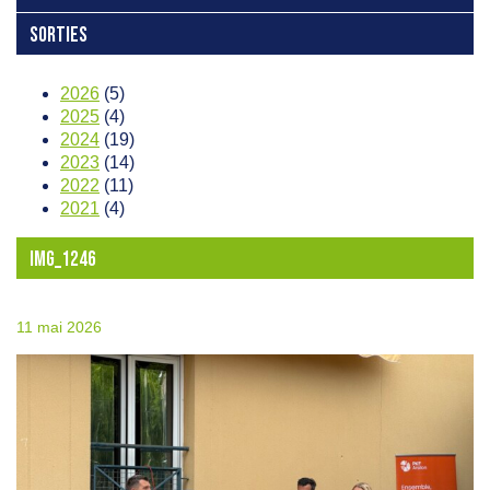
SORTIES
2026
(5)
2025
(4)
2024
(19)
2023
(14)
2022
(11)
2021
(4)
IMG_1246
11 mai 2026