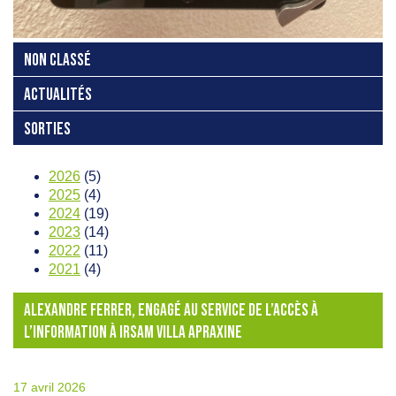
NON CLASSÉ
ACTUALITÉS
SORTIES
2026
(5)
2025
(4)
2024
(19)
2023
(14)
2022
(11)
2021
(4)
ALEXANDRE FERRER, ENGAGÉ AU SERVICE DE L’ACCÈS À
L’INFORMATION À IRSAM VILLA APRAXINE
17 avril 2026