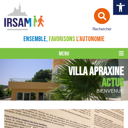
Ouvrir la 
Rechercher
ENSEMBLE,
FAVORISONS
L'AUTONOMIE
MENU
VILLA APRAXINE
ACTUS
BIENVENUE