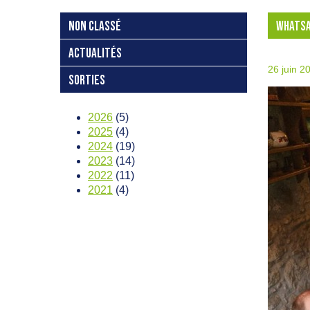
NON CLASSÉ
WHATSA
ACTUALITÉS
26 juin 2
SORTIES
2026
(5)
2025
(4)
2024
(19)
2023
(14)
2022
(11)
2021
(4)