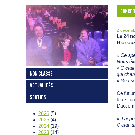
CONCER
2 décemb
Le 24 n
Glorious
«
Ce spe
Nous éti
«
C’étai
NON CLASSÉ
qui chan
«
Bon sp
ACTUALITÉS
Ce fut u
SORTIES
leurs mai
L’accom
2026
(5)
«
J’ai p
2025
(4)
C’était 
2024
(19)
2023
(14)