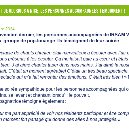
T DE GLORIOUS À NICE, LES PERSONNES ACCOMPAGNÉES TÉMOIGNENT !
re 2024
ovembre dernier, les personnes accompagnées de IRSAM Vil
, groupe de pop-louange. Ils témoignent de leur soirée :
ctacle de chants chrétien était merveilleux à écouter avec l’air
ons présents à les écouter. Ça me faisait gaie au cœur et j’étais
t bien. J’ai aimé chanter taper dans mes mains. J’ai aimé la mu
tait. C’était un moment agréable! C’était un très beau spectacle
ectacle qui m’a fait remonter des émotions. C’était très bien !
» 
ne soirée sympathique pour les personnes accompagnées qui ont
ns, se levant et chantant lorsqu’il le pouvait.
pagnatrice témoigne également :
our ma part apprécié de voir nos résidents participer et être co
un moment fort partagé qui donne des ailes à nos protégés.
«