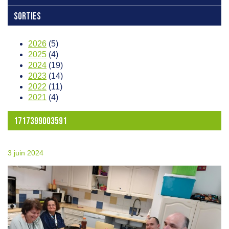
SORTIES
2026
(5)
2025
(4)
2024
(19)
2023
(14)
2022
(11)
2021
(4)
1717399003591
3 juin 2024