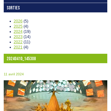
SORTIES
2026
(5)
2025
(4)
2024
(19)
2023
(14)
2022
(11)
2021
(4)
20240410_145308
11 avril 2024