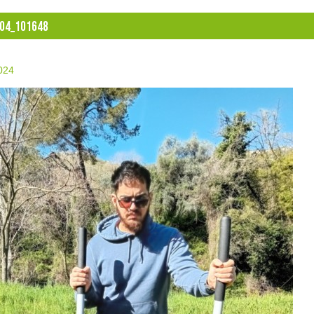
04_101648
2024