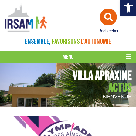
Ouvrir la 
Rechercher
ENSEMBLE,
FAVORISONS
L'AUTONOMIE
MENU
VILLA APRAXINE
ACTUS
BIENVENUE