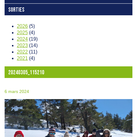
SORTIES
2026
(5)
2025
(4)
2024
(19)
2023
(14)
2022
(11)
2021
(4)
20240305_115210
6 mars 2024