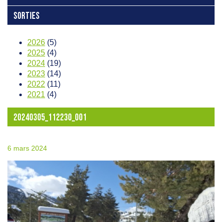
SORTIES
2026
(5)
2025
(4)
2024
(19)
2023
(14)
2022
(11)
2021
(4)
20240305_112230_001
6 mars 2024