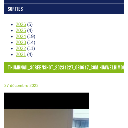
SORTIES
2026
(5)
2025
(4)
2024
(19)
2023
(14)
2022
(11)
2021
(4)
THUMBNAIL_SCREENSHOT_20231227_080617_COM.HUAWEI.HIMOVIE
27 décembre 2023