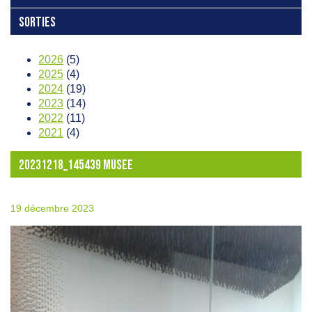
SORTIES
2026
(5)
2025
(4)
2024
(19)
2023
(14)
2022
(11)
2021
(4)
20231218_145439 MUSEE
19 décembre 2023