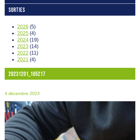
SORTIES
2026
(5)
2025
(4)
2024
(19)
2023
(14)
2022
(11)
2021
(4)
20231201_105217
4 décembre 2023