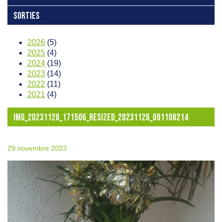
SORTIES
2026
(5)
2025
(4)
2024
(19)
2023
(14)
2022
(11)
2021
(4)
IMG_20231128_171506_RESIZED_20231128_091108214
29 novembre 2023