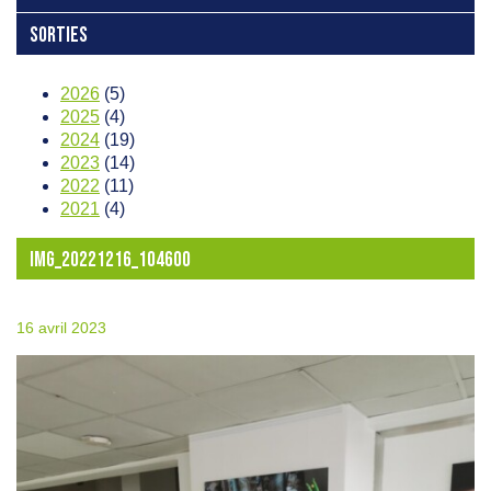
SORTIES
2026
(5)
2025
(4)
2024
(19)
2023
(14)
2022
(11)
2021
(4)
IMG_20221216_104600
16 avril 2023