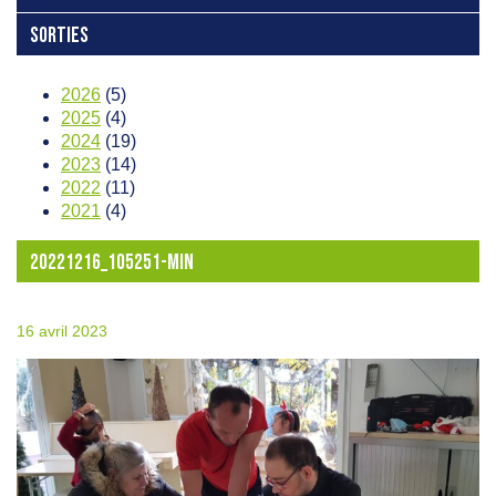
SORTIES
2026
(5)
2025
(4)
2024
(19)
2023
(14)
2022
(11)
2021
(4)
20221216_105251-MIN
16 avril 2023