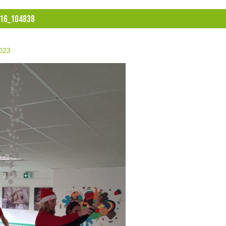
16_104838
2023