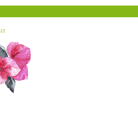
E
022