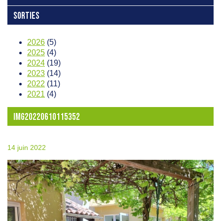
SORTIES
2026
(5)
2025
(4)
2024
(19)
2023
(14)
2022
(11)
2021
(4)
IMG20220610115352
14 juin 2022